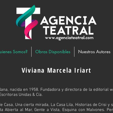
uienes Somos?
Obras Disponibles
Nuestros Autores
Viviana Marcela Iriart
lana, nacida en 1958. Fundadora y directora de la editorial
Escritoras Unidas & Cía
.
de Casa
,
Una cierta mirada
,
La Casa Lila
,
Historias de Crisi y 
ta Abierta al Mar
,
Gente a Vista
,
Esquina con Malvones
. Pe