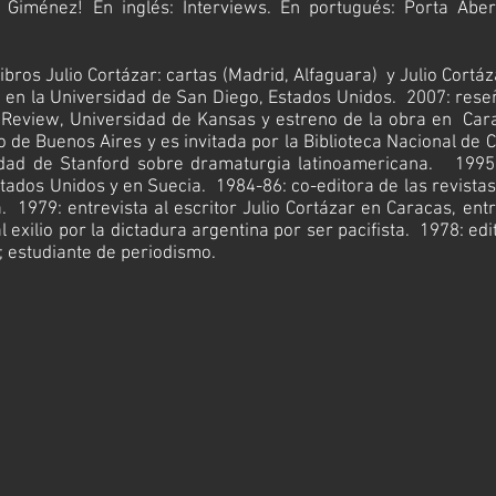
s Giménez!
En inglés:
Interviews
. En portugués:
Porta Abe
libros
Julio Cortázar: cartas
(Madrid, Alfaguara) y
Julio Cortáz
 en la
Universidad de San Diego
, Estados Unidos. 2007:
rese
 Review
, Universidad de Kansas y
estreno
de la obra en Ca
o de Buenos Aires y es invitada por la Biblioteca Nacional de C
dad de Stanford
sobre dramaturgia latinoamericana. 199
tados Unidos y en Suecia. 1984-86: co-editora de las revista
.
1979: entrevista al escritor
Julio Cortázar
en Caracas, entr
exilio por la dictadura argentina por ser pacifista. 1978: edit
; estudiante de periodismo.