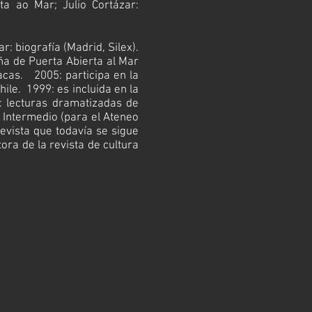
rta ao Mar
;
Julio Cortázar:
ar: biografía
(Madrid, Silex).
ña
de
Puerta Abierta al Mar
racas. 2005:
participa
en la
hile. 1999: es incluida en la
5:
lecturas dramatizadas
de
s
Intermedio
(para el Ateneo
evista que todavía se sigue
ora de la revista de cultura