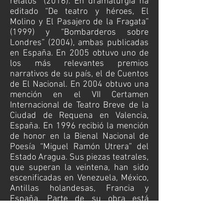
relatos” (2016). En dramaturgia ha
editado “De teatro y héroes, El
Molino y El Pasajero de la Fragata”
(1999) y “Bombarderos sobre
Londres” (2004), ambas publicadas
en España. En 2005 obtuvo uno de
los más relevantes premios
narrativos de su país, el de Cuentos
de El Nacional. En 2004 obtuvo una
mención en el VII Certamen
Internacional de Teatro Breve de la
Ciudad de Requena en Valencia,
España. En 1996 recibió la mención
de honor en la Bienal Nacional de
Poesía “Miguel Ramón Utrera” del
Estado Aragua. Sus piezas teatrales,
que superan la veintena, han sido
escenificadas en Venezuela, México,
Antillas holandesas, Francia y
España. Parte de su obra está
recogida en antologías de poesía,
dramaturgia, ensayo y narrativa de