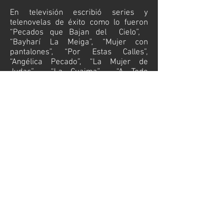
En televisión escribió series y
telenovelas de éxito como lo fueron
“Pecados que Bajan del Cielo”,
“Bayharí La Meiga”, “Mujer con
pantalones”, “Por Estas Calles”,
“Angélica Pecado”, “La Mujer de
Judas”, “La Cuaima”, “A Todo
Corazón”, “Mujercitas y “Te Tengo en
Salsa”. Estudios de dramaturgia y
narrativa con Osvaldo Dragún, Juan
Carlos Gené, Mauricio Walerstein,
José Alcalde, Laura Antillano, Mauricio
Kartum, entre otros. Guiones de Cine:
“Giros de Sangre”, “Jesús Alias
Mandingo”, “¿Quien mató a Lucas?”.
Recientemente, publicaron y
premiaron su novela literaria “Casa de
Varones”, actualmente se encuentra a
la venta en varias librerías
latinoamericanas.