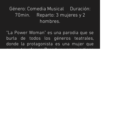
Género: Comedia Musical
Duración:
70min.
Reparto: 3 mujeres y 2
hombres.
“La Power Woman” es una parodia que se
burla de todos los géneros teatrales,
donde la protagonista es una mujer que
quiere triunfar en Broadway pero no tiene
talento para el canto.
Entre risas, bailes, canciones y números
teatrales, nuestra “Power Woman” hace un
viaje en el tiempo para mostrar cómo
logró convertir sus fracasos en éxitos, sin
importar que su vida haya tomado un
rumbo distinto al que siempre soñó.
Esta comedia musical está diseñada para
adaptarse a cualquier actriz reconocida,
versionando el texto a situaciones reales
de su vida, que puedan compartirse con el
público, logrando que ellos sean cómplices
de cada una de las ocurrencias del
espectáculo.