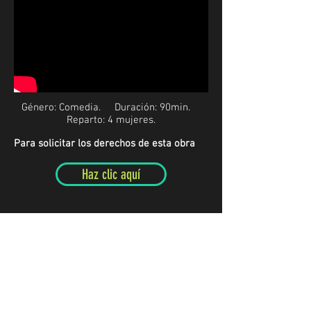
Género: Comedia. Duración:
90min.
Reparto:
4 mujeres.
Para solicitar los derechos de esta obra
Haz clic aquí
En medio de la pandemia generada por el
COVID-19, cuatro amigas deben abandonar
el departamento que comparten en el piso
40 de un edificio lujoso, sin imaginar que
la mudanza será el detonante que las
llevará a descubrir verdades acerca de la
amistad que creían tener. Una divertida
comedia de Benjamín Cohen, el escritor de